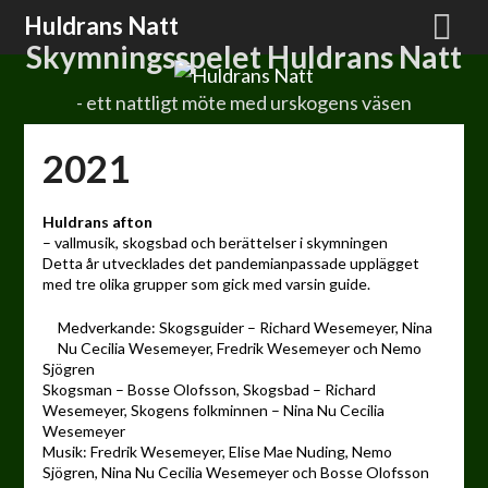
Hoppa
Huldrans Natt
till
Skymningsspelet Huldrans Natt
innehåll
- ett nattligt möte med urskogens väsen
2021
Huldrans afton
– vallmusik, skogsbad och berättelser i skymningen
Detta år utvecklades det pandemianpassade upplägget
med tre olika grupper som gick med varsin guide.
Medverkande: Skogsguider – Richard Wesemeyer, Nina
Nu Cecilia Wesemeyer, Fredrik Wesemeyer och Nemo
Sjögren
Skogsman – Bosse Olofsson, Skogsbad – Richard
Wesemeyer, Skogens folkminnen – Nina Nu Cecilia
Wesemeyer
Musik: Fredrik Wesemeyer, Elise Mae Nuding, Nemo
Sjögren, Nina Nu Cecilia Wesemeyer och Bosse Olofsson