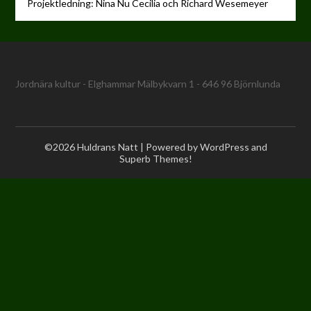
Projektledning: Nina Nu Cecilia och Richard Wesemeyer
Jordnära kultur - Elghammar Mälbykvarn 1 - 646 96 Björnlunda
©2026 Huldrans Natt
| Powered by WordPress and
Superb Themes!