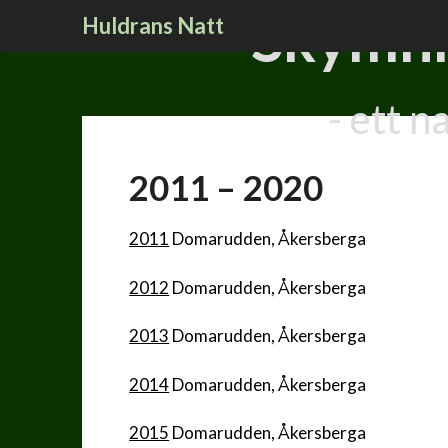
Hoppa
Skymni
Huldrans Natt
till
innehåll
- ett 
2011 – 2020
2011
Domarudden, Åkersberga
2012
Domarudden, Åkersberga
2013
Domarudden, Åkersberga
2014
Domarudden, Åkersberga
2015
Domarudden, Åkersberga