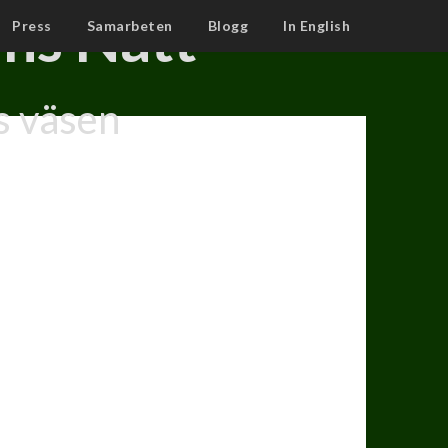
ns Natt
Press
Samarbeten
Blogg
In English
s väsen