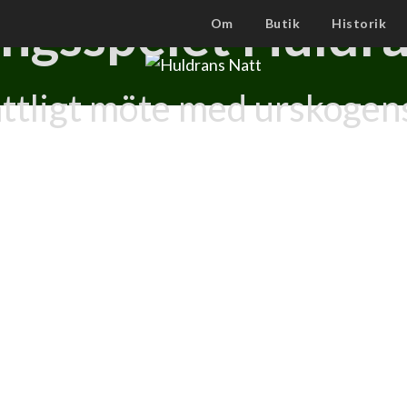
ngsspelet Huldra
Om
Butik
Historik
nattligt möte med urskogen