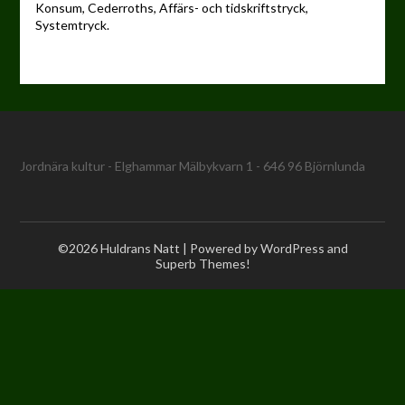
Konsum, Cederroths, Affärs- och tidskriftstryck,
Systemtryck.
Jordnära kultur - Elghammar Mälbykvarn 1 - 646 96 Björnlunda
©2026 Huldrans Natt
| Powered by WordPress and
Superb Themes!