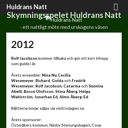
Hoppa
Huldrans Natt
till
Skymningsspelet Huldrans Natt
innehåll
- ett nattligt möte med urskogens väsen
2012
Rolf Jacobson
kommer tillbaka och gör ett kort inhopp
som guide i år.
Årets ensemble:
Nina Nu
Cecilia
Wesemeyer
,
Richard
,
Golda
och
Fredrik
Wesemeyer
,
Rolf Jacobson
,
Catarina
och
Sunniva
Abelli
,
Bosse Olofsson
,
Stina Åberg
,
Helga
Wahlström
,
Jonathan Ed
,
Almo Åberg-Ed
Biljtterna börjar säljas via visitroslagen.se.
Årets sponsorer:
Österåkers kommun, Näsby Stenungsbageri, Coop