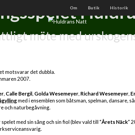
ngsspelet Huldra
Om
Butik
Historik
nattligt möte med urskogen
ket motsvarar det dubbla.
sommaren 2007.
er
,
Calle Bergil
,
Golda Wesemeyer
,
Richard Wesemeyer
,
Em
ågylling
med i ensemblen som båtsman, spelman, dansare, så
re och naturbegåvning.
spelet med sin sång och sin fiol (blev vald till “
Årets Näck
” 
rkserviceansvarig.