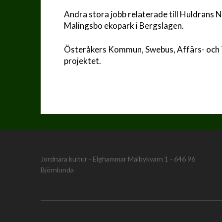
Andra stora jobb relaterade till Huldrans N
Malingsbo ekopark i Bergslagen.
Österåkers Kommun, Swebus, Affärs- och T
projektet.
Jordnära kultur - Elghammar Mälbykvarn 1 - 646 96
Björnlunda