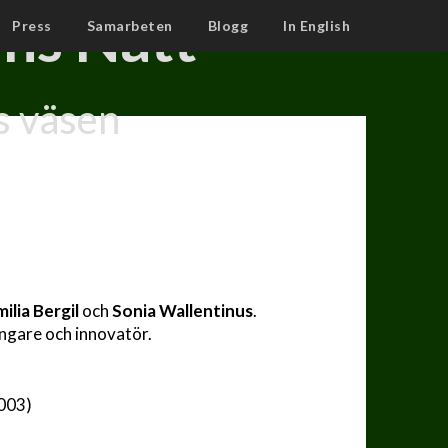
ns Natt
Press
Samarbeten
Blogg
In English
s väsen
ilia Bergil
och
Sonia Wallentinus
.
ngare och innovatör.
2003)