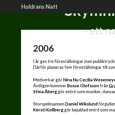
Hoppa
Skymni
Huldrans Natt
till
innehåll
- ett 
2006
I år ges tre föreställningar men publiktryc
Därför planeras fem föreställningar till 
Medverkar gör
Nina Nu
Cecilia Wesemey
Äntligen kommer
Bosse Olofsson
från
Gr
Stina Åberg
gör entré som musiker, dansa
Storspelmannen
Daniel Wikslund
förgyller 
Kersti Kollberg
gör bejublad entré som ma