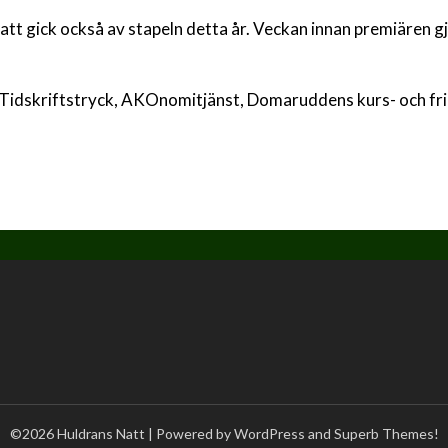
att gick också av stapeln detta år. Veckan innan premiären gj
idskriftstryck, AKOnomitjänst, Domaruddens kurs- och fri
©2026 Huldrans Natt
| Powered by WordPress and
Superb Themes!